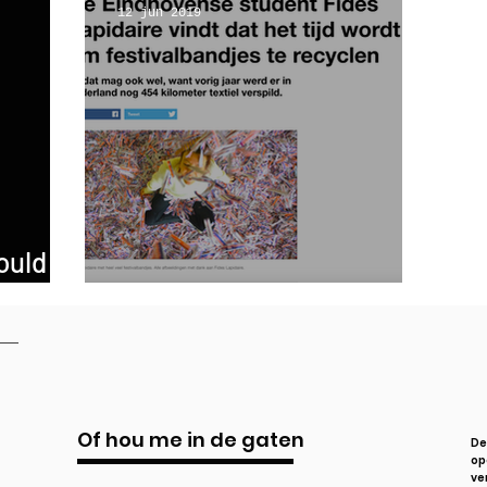
12 jun 2019
would
ation!
(R)ENTREE in het nieuws
Of hou me in de gaten
De
op
ve