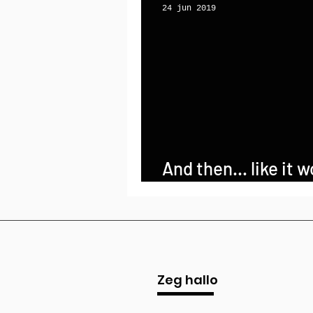
24 jun 2019
And then... like it 
never come. Gradu
Zeg hallo