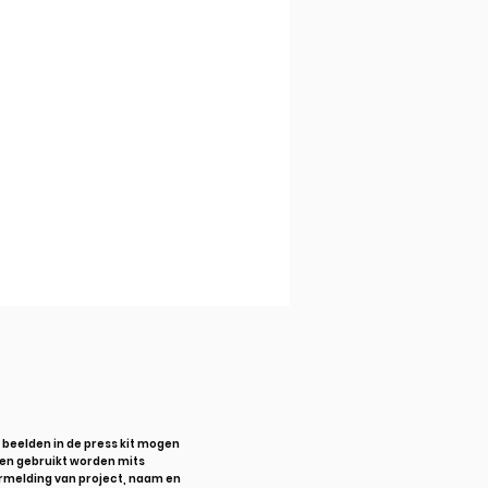
 beelden in de press kit mogen
en gebruikt worden mits
rmelding van project, naam en