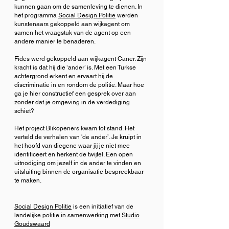
kunnen gaan om de samenleving te dienen. In
het programma
Social Design Politie
werden
kunstenaars gekoppeld aan wijkagent om
samen het vraagstuk van de agent op een
andere manier te benaderen.
Fides werd gekoppeld aan wijkagent Caner. Zijn
kracht is dat hij die ‘ander’ is. Met een Turkse
achtergrond erkent en ervaart hij de
discriminatie in en rondom de politie. Maar hoe
ga je hier constructief een gesprek over aan
zonder dat je omgeving in de verdediging
schiet?
Het project Blikopeners kwam tot stand. Het
verteld de verhalen van 'de ander’. Je kruipt in
het hoofd van diegene waar jij je niet mee
identificeert en herkent de twijfel. Een open
uitnodiging om jezelf in de ander te vinden en
uitsluiting binnen de organisatie bespreekbaar
te maken.
Social Design Politie
is een initiatief van de
landelijke politie in samenwerking met
Studio
Goudswaard